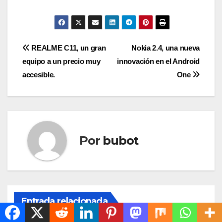
Navegación
REALME C11, un gran
Nokia 2.4, una nueva
equipo a un precio muy
innovación en el Android
de
accesible.
One
entradas
Por
bubot
Entrada relacionada