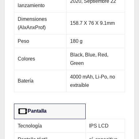
2020, Septiembre 22
lanzamiento
Dimensiones
158.7 Х 76 Х 9.1mm
(AlxAnxProf)
Peso
180 g
Black, Blue, Red,
Colores
Green
4000 mAh, Li-Po, no
Batería
extraíble
Pantalla
Tecnología
IPS LCD