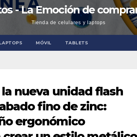
os - La Emoción de comprar
Tienda de celulares y laptops
LAPTOPS
MÓVIL
TABLETS
a nueva unidad flash
abado fino de zinc:
eño ergonómico
crear un estilo metálic