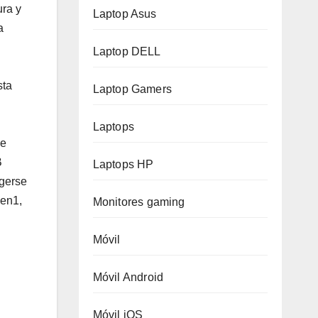
ura y
Laptop Asus
a
Laptop DELL
sta
Laptop Gamers
Laptops
Se
B
Laptops HP
egerse
Gen1,
Monitores gaming
Móvil
Móvil Android
Móvil iOS