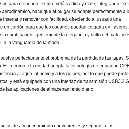
nc para crear una textura metálica fina y mate, integrando text
aerodinámico, hace que el pulgar se adapte perfectamente a l
e insertar y remover con facilidad, ofreciendo al usuario una
e un cordón para que los usuarios puedan colgarla en llaveros,
o combina inteligentemente la elegancia y brillo del mate, y e
il a la vanguardia de la moda.
esuelve perfectamente el problema de la pérdida de las tapas. 
o. El cuerpo de la unidad adopta la tecnología de empaque CO
tencia al agua, al polvo y a los golpes, por lo que puede prot
tos, y está equipada con una interfaz de transmisión USB3.2 
de las aplicaciones de almacenamiento diario.
tos de almacenamiento convenientes y seguros a los