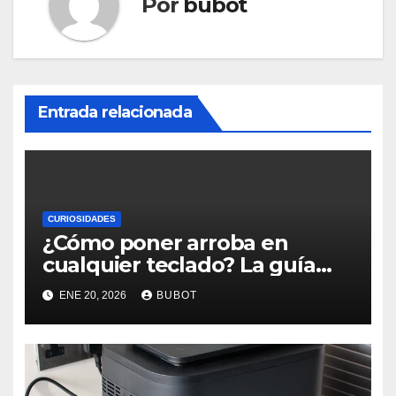
Por
bubot
Entrada relacionada
CURIOSIDADES
¿Cómo poner arroba en
cualquier teclado? La guía
rápida que todos necesitan
ENE 20, 2026
BUBOT