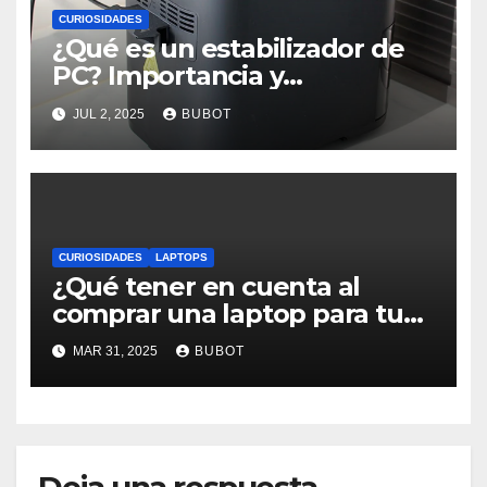
CURIOSIDADES
¿Qué es un estabilizador de
PC? Importancia y
funcionamiento
JUL 2, 2025
BUBOT
CURIOSIDADES
LAPTOPS
¿Qué tener en cuenta al
comprar una laptop para tu
empresa?
MAR 31, 2025
BUBOT
Deja una respuesta