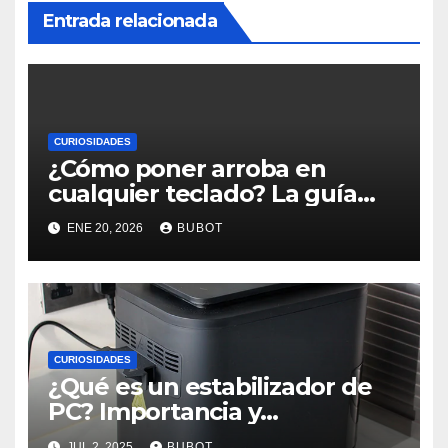
Entrada relacionada
CURIOSIDADES
¿Cómo poner arroba en
cualquier teclado? La guía
rápida que todos necesitan
ENE 20, 2026
BUBOT
CURIOSIDADES
¿Qué es un estabilizador de
PC? Importancia y
funcionamiento
JUL 2, 2025
BUBOT