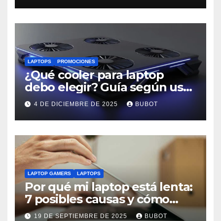
LAPTOPS
PROMOCIONES
¿Qué cooler para laptop
debo elegir? Guía según uso:
trabajo, estudio o gaming
4 DE DICIEMBRE DE 2025
BUBOT
LAPTOP GAMERS
LAPTOPS
Por qué mi laptop está lenta:
7 posibles causas y cómo
solucionarlas
19 DE SEPTIEMBRE DE 2025
BUBOT