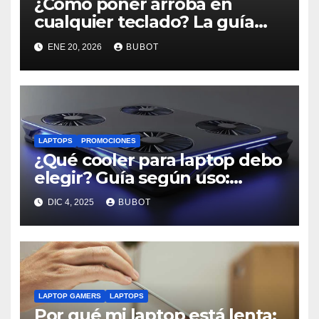
¿Cómo poner arroba en
cualquier teclado? La guía
rápida que todos necesitan
ENE 20, 2026
BUBOT
LAPTOPS
PROMOCIONES
¿Qué cooler para laptop debo
elegir? Guía según uso:
trabajo, estudio o gaming
DIC 4, 2025
BUBOT
LAPTOP GAMERS
LAPTOPS
Por qué mi laptop está lenta: