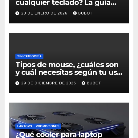
cualquier teclado? La guía
rápida que todos necesitan
20 DE ENERO DE 2026
BUBOT
SIN CATEGORÍA
Tipos de mouse, ¿cuáles son
y cuál necesitas según tu uso
diario?
29 DE DICIEMBRE DE 2025
BUBOT
LAPTOPS
PROMOCIONES
¿Qué cooler para laptop