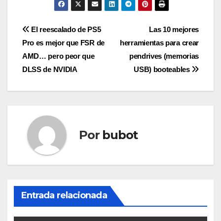
Navegación
El reescalado de PS5
Las 10 mejores
Pro es mejor que FSR de
herramientas para crear
de
AMD… pero peor que
pendrives (memorias
entradas
DLSS de NVIDIA
USB) booteables
Por
bubot
Entrada relacionada