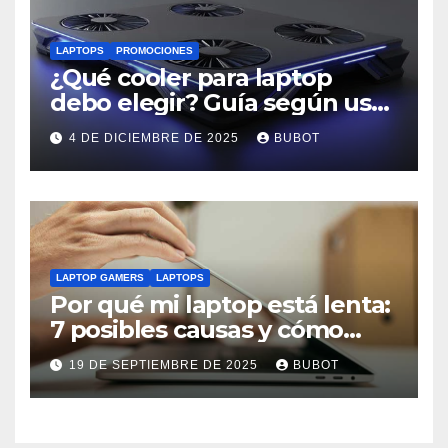
LAPTOPS
PROMOCIONES
¿Qué cooler para laptop
debo elegir? Guía según uso:
trabajo, estudio o gaming
4 DE DICIEMBRE DE 2025
BUBOT
LAPTOP GAMERS
LAPTOPS
Por qué mi laptop está lenta:
7 posibles causas y cómo
solucionarlas
19 DE SEPTIEMBRE DE 2025
BUBOT