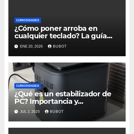
CURIOSIDADES
¿Cómo poner arroba en
cualquier teclado? La guía
rápida que todos necesitan
ENE 20, 2026
BUBOT
CURIOSIDADES
¿Qué es un estabilizador de
PC? Importancia y
funcionamiento
JUL 2, 2025
BUBOT